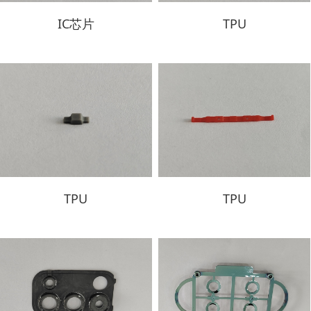
IC芯片
TPU
TPU
TPU